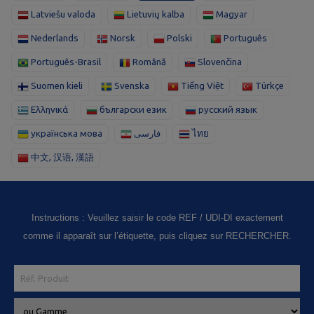
Latviešu valoda
Lietuvių kalba
Magyar
Nederlands
Norsk
Polski
Português
Português-Brasil
Română
Slovenčina
Suomen kieli
Svenska
Tiếng Việt
Türkçe
Ελληνικά
български език
русский язык
українська мова
فارسی
ไทย
中文, 汉语, 漢語
Instructions : Veuillez saisir le code REF / UDI-DI exactement
comme il apparaît sur l’étiquette, puis cliquez sur RECHERCHER.