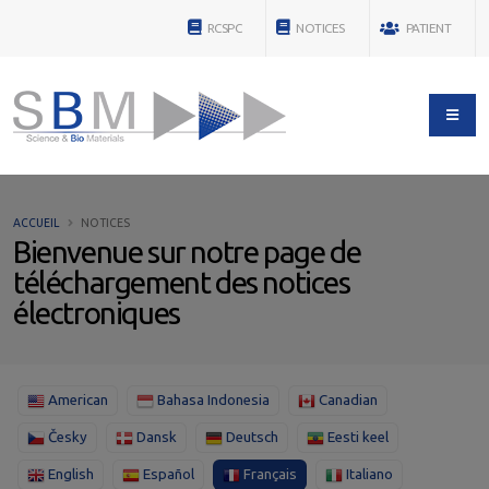
RCSPC
NOTICES
PATIENT
ACCUEIL
NOTICES
Bienvenue sur notre page de
téléchargement des notices
électroniques
American
Bahasa Indonesia
Canadian
Česky
Dansk
Deutsch
Eesti keel
English
Español
Français
Italiano