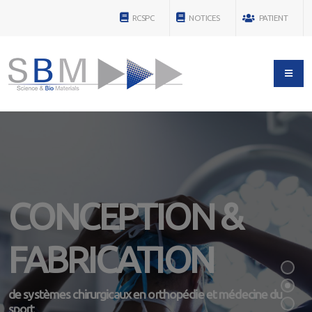
RCSPC
NOTICES
PATIENT
CONCEPTION &
FABRICATION
de systèmes chirurgicaux en orthopédie et médecine du
sport